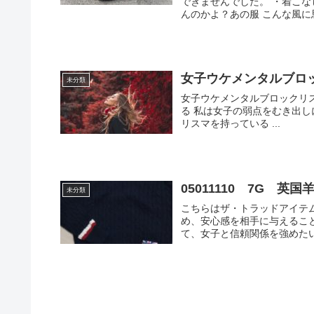
できませんでした。 ・着こなしヘンだよねあの店員 ・チョットざんねん ・似合ってると思って
んのかよ？あの服 こん
女子ウケメンタルブロ
未分類
女子ウケメンタルブロックリスト 私は女子の本能がビクンビクンしちゃう男の魅力
る 私は女子の弱点をむき出しにして突きえぐることができる 私は女子が本能で従ってしまうカ
リスマを持っている ...
05011110 7G 英国
未分類
こちらはザ・トラッドアイテムのチルデンニット。 
め、安心感を相手に与えるこ
て、女子と信頼関係を強めたい