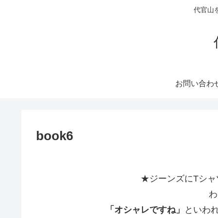
代官山
お問い合わ
book6
★ジーンズにTシャ
わ
「オシャレですね」
といわ