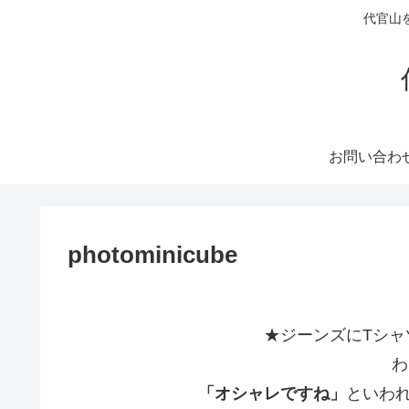
代官山
お問い合わ
photominicube
★ジーンズにTシャ
わ
「オシャレですね」
といわ