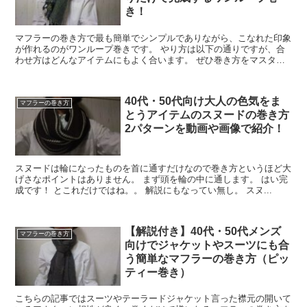
き！
マフラーの巻き方で最も簡単でシンプルでありながら、こなれた印象
が作れるのがワンループ巻きです。 やり方は以下の通りですが、合
わせ方はどんなアイテムにもよく合います。 ぜひ巻き方をマスター
して着飾ってみられてください。 ...
40代・50代向け大人の色気をま
マフラーの巻き方
とうアイテムのスヌードの巻き方
2パターンを動画や画像で紹介！
スヌードは輪になったものを首に通すだけなので巻き方というほど大
げさなポイントはありません。 まず頭を輪の中に通します。 はい完
成です！ とこれだけではね。。 解説にもなってい無し。 スヌ...
【解説付き】40代・50代メンズ
マフラーの巻き方
向けでジャケットやスーツにも合
う簡単なマフラーの巻き方（ピッ
ティー巻き）
こちらの記事ではスーツやテーラードジャケット言った襟元の開いて