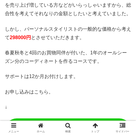
を売り上げ増している方などがいらっしゃいますから、総
合性を考えてそれなりの金額としたいと考えていました。
しかし、パーソナルスタイリストの一般的な価格から考え
て
298000円
とさせていただきます。
春夏秋冬と4回のお買物同伴が付いた、1年のオールシー
ズン分のコーディネートを作るコースです。
サポートは12か月お付けします。
お申し込みはこちら。
↓
➡クリックして12カ月コース
を申し込む
メニュー
ホーム
検索
トップ
サイドバー