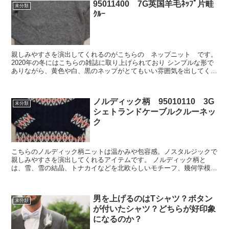
95011400 7G英国羊毛ﾈｯﾌﾟ片畦
未分類
ｸﾙｰ
親しみやすさを演出してくれるのがこちらの ネップニット です。
2020年の冬にはこちらの雑誌に取り上げられており シンプルな形で
ありながら、黄色や白、黒のネップがとてもいい雰囲気を出してくれ
てい...
ノルディック柄 95010110 3G
未分類
シェトランドケーブルクルーネッ
ク
こちらのノルディック柄ニットは温かみや包容感。ノスタルジックで
親しみやすさを演出してくれるアイテムです。 ノルディック柄と
は、雪、雪の結晶、トナカイなどを北欧らしいモチーフ、幾何学模様
などを用いた伝統的な柄のこと 襟元か...
男を上げるのはTシャツ？ボタン
未分類
が付いたシャツ？どちらが好印象
になるのか？