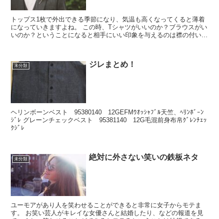
トップス1枚で外出できる季節になり、気温も高くなってくると薄着
になっていきますよね。 この時、Tシャツがいいのか？ブラウスがい
いのか？ということになると相手にいい印象を与えるのは襟の付いた
シャツ（ブラウス）が断然有利と言えるでしょう。...
ジレまとめ！
未分類
ヘリンボーンベスト 95380140 12GEFMｳｵｯｼｬﾌﾞﾙ天竺、ﾍﾘﾝﾎﾞｰﾝ
ｼﾞﾚ グレーンチェックベスト 95381140 12G毛混前身布帛ｸﾞﾚﾝﾁｪｯ
ｸｼﾞﾚ
絶対に外さない笑いの鉄板ネタ
未分類
ユーモアがあり人を笑わせることができると非常に女子からモテま
す。 お笑い芸人がキレイな女優さんと結婚したり、などの報道を見