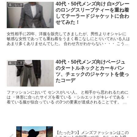
40代・50代メンズ向け 白×グレー
着こなし方
のロングスリーブティーを重ね着
してテーラードジャケットに合わ
せてみた！
女性相手に20年、洋服を販売してきましたが、男性よりオシャレに
敏感な女性であっても重ね着をうまく着こなしにとりいてれいる人は
あまり多くありませんでした。 合わせ方がわからない・・・ こうし
た理由から面倒になって重ね着をや...
40代・50代メンズ向けベージュ
着こなし方
のタートルネックとカーキパン
ツ、チェックのジャケットを使っ
たコーデ
ファッションにおいて センスがいい人。 と相手から思われるために
は ・体形に合ったサイズを着ている ・シルエットがキレイである ・
着ている服が似合っている の3つの要素が達成されることです。 そ
の上...
【たった3つ】メンズファッションはこの