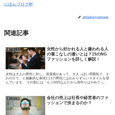
にほんブログ村
atdaikanyamaat
関連記事
女性から好かれる人と嫌われる人
着こなし方
の着こなしの違いとは？15のNG
ファッションを詳しく解説！
女性は大人の男性に対し、清潔感があって、大人っぽい雰囲気で、さ
わやかで、と抽象的な表現だけの男性にはわかりずらいスタイルを望
んでいます。 その割には「もう50代なんだから若作りはやめてっ」
て。。 実際には清潔感って何？大人っぽい...
会社の売上は社長や経営者のファ
着こなし方
ッションで決まるのか？