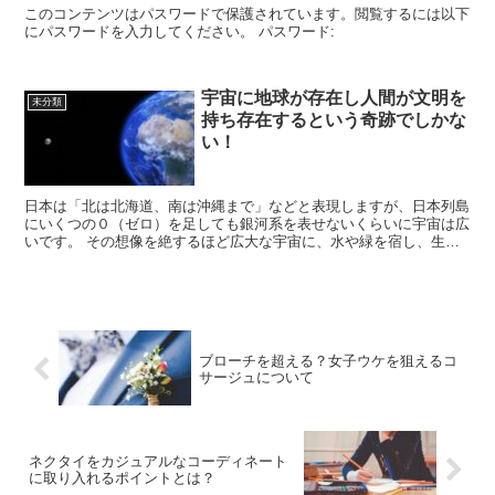
このコンテンツはパスワードで保護されています。閲覧するには以下
にパスワードを入力してください。 パスワード:
宇宙に地球が存在し人間が文明を
未分類
持ち存在するという奇跡でしかな
い！
日本は「北は北海道、南は沖縄まで」などと表現しますが、日本列島
にいくつの０（ゼロ）を足しても銀河系を表せないくらいに宇宙は広
いです。 その想像を絶するほど広大な宇宙に、水や緑を宿し、生物
がすみ、人間が文明を作る地球が存在するということ...
ブローチを超える？女子ウケを狙えるコ
サージュについて
ネクタイをカジュアルなコーディネート
に取り入れるポイントとは？