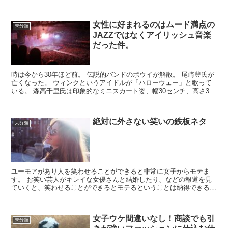
女性に好まれるのはムード満点の
未分類
JAZZではなくアイリッシュ音楽
だった件。
時は今から30年ほど前。 伝説的バンドのボウイが解散。 尾崎豊氏が
亡くなった。 ウィンクというアイドルが「ハローウェー」と歌って
いる。 森高千里氏は印象的なミニスカート姿、幅30センチ、高さ30
センチ、奥行きも30セ...
絶対に外さない笑いの鉄板ネタ
未分類
ユーモアがあり人を笑わせることができると非常に女子からモテま
す。 お笑い芸人がキレイな女優さんと結婚したり、などの報道を見
ていくと、笑わせることができるとモテるということは納得できると
思います。 今回は知っている笑いネタの中で、...
女子ウケ間違いなし！商談でも引
未分類